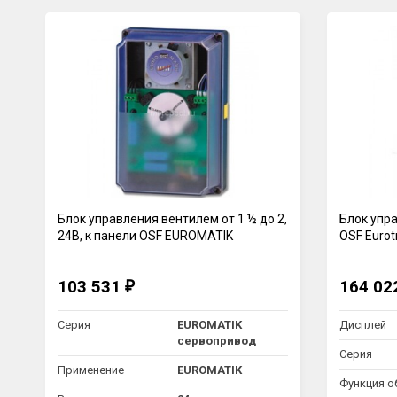
Блок управления вентилем от 1 ½ до 2,
Блок упра
24В, к панели OSF EUROMATIK
OSF Eurot
103 531
164 0
₽
Серия
EUROMATIK
Дисплей
сервопривод
Серия
Применение
EUROMATIK
Функция о