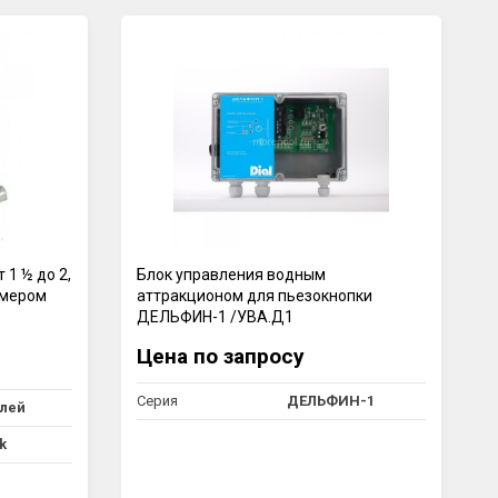
 1 ½ до 2,
Блок управления водным
аймером
аттракционом для пьезокнопки
ДЕЛЬФИН-1 /УВА.Д1
Цена по запросу
Серия
ДЕЛЬФИН-1
лей
k