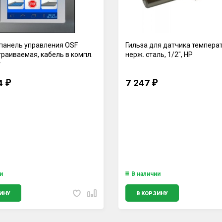
панель управления OSF
Гильза для датчика темпера
траиваемая, кабель в компл.
нерж. сталь, 1/2", НР
т
74
7 247
₽
₽
и
В наличии
ИНУ
В КОРЗИНУ