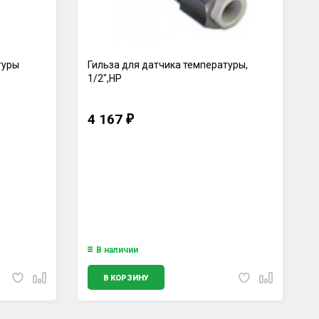
туры
Гильза для датчика температуры,
1/2",НР
4 167
₽
В наличии
В КОРЗИНУ