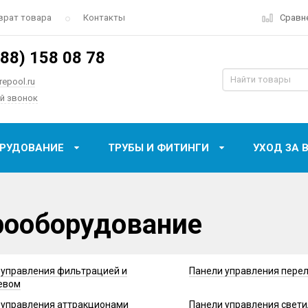
Сравн
врат товара
Контакты
988) 158 08 78
epool.ru
й звонок
ОРУДОВАНИЕ
ТРУБЫ И ФИТИНГИ
УХОД ЗА 
рооборудование
 управления фильтрацией и
Панели управления пере
евом
 управления аттракционами
Панели управления свет