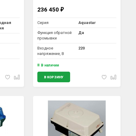
236 450
₽
одная
Серия
Aquastar
ия
Функция обратной
Да
промывки
Входное
220
напряжение, В
В наличии
В КОРЗИНУ