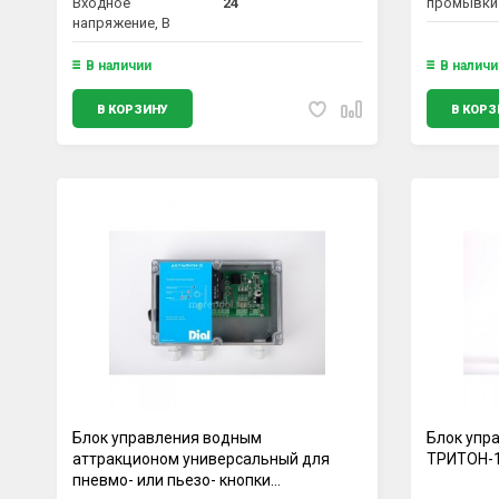
Входное
24
промывки
напряжение, В
В наличии
В наличи
В КОРЗИНУ
В КОРЗ
Блок управления водным
Блок упр
аттракционом универсальный для
ТРИТОН-
пневмо- или пьезо- кнопки