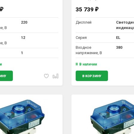
35 739
₽
₽
220
Дисплей
Светоди
е, В
индикац
12
Серия
EL
е, В
Входное
380
1
напряжение, В
и
В наличии
ИНУ
В КОРЗИНУ