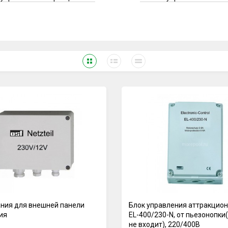
ания для внешней панели
Блок управления аттракцио
ия
EL-400/230-N, от пьезонопки
не входит), 220/400В