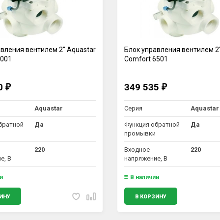
вления вентилем 2" Aquastar
Блок управления вентилем 2"
3001
Comfort 6501
90
349 535
₽
₽
Aquastar
Серия
Aquastar
братной
Да
Функция обратной
Да
промывки
220
Входное
220
е, В
напряжение, В
и
В наличии
ИНУ
В КОРЗИНУ