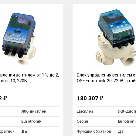
вления вентилем от 1 ½ до 2,
Блок управления вентилем от
ronik-10, 220В
OSF Eurotronik-20, 220В, с т
22
180 307
₽
₽
ЖК-дисплей
Дисплей
ЖК-дисп
Eurotronik
Серия
Eurotroni
братной
Да
Функция обратной
Да