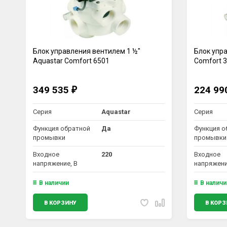
Блок управления вентилем 1 ½"
Блок упра
Aquastar Comfort 6501
Comfort 
349 535
224 9
₽
Серия
Aquastar
Серия
Функция обратной
Да
Функция о
промывки
промывки
Входное
220
Входное
напряжение, В
напряжени
В наличии
В наличи
В КОРЗИНУ
В КОРЗ