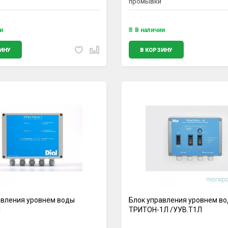
промывки
и
В наличии
ИНУ
В КОРЗИНУ
авления уровнем воды
Блок управления уровнем в
1
ТРИТОН-1Л /УУВ.Т1Л