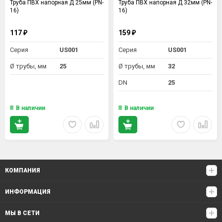
Труба ПВХ напорная Д 25мм (PN-
Труба ПВХ напорная Д 32мм (PN-
16)
16)
117
159
₽
₽
Серия
US001
Серия
US001
Ø трубы, мм
25
Ø трубы, мм
32
DN
25
В наличии
В наличии
КОМПАНИЯ
ИНФОРМАЦИЯ
МЫ В СЕТИ