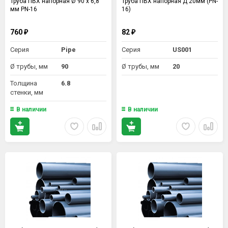
Труба ПВХ напорная Ø 90 х 6,8
Труба ПВХ напорная Д 20мм (PN-
мм PN-16
16)
760
82
₽
₽
Серия
Pipe
Серия
US001
Ø трубы, мм
90
Ø трубы, мм
20
Толщина
6.8
стенки, мм
В наличии
В наличии