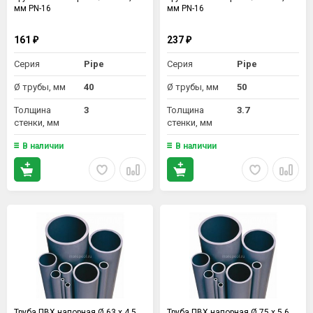
мм PN-16
мм PN-16
161
237
₽
₽
Серия
Pipe
Серия
Pipe
Ø трубы, мм
40
Ø трубы, мм
50
Толщина
3
Толщина
3.7
стенки, мм
стенки, мм
В наличии
В наличии
Труба ПВХ напорная Ø 63 х 4,5
Труба ПВХ напорная Ø 75 х 5,6